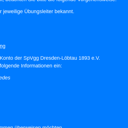
r jeweilige Übungsleiter bekannt.
ung
s Konto der SpVgg Dresden-Löbtau 1893 e.V.
olgende Informationen ein:
iedes
immen überweisen möchten,