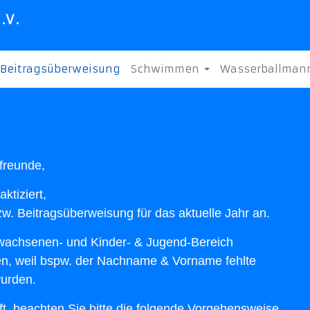
.V.
Beitragsüberweisung
Schwimmen
Wasserballman
freunde,
ktiziert,
zw. Beitragsüberweisung für das aktuelle Jahr an.
rwachsenen- und Kinder- & Jugend-Bereich
n, weil bspw. der Nachname & Vorname fehlte
urden.
ft, beachten Sie bitte die folgende Vorgehensweise.