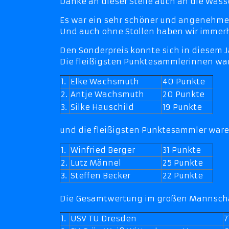
Danke an dieser Stelle auch an die Wass
Es war ein sehr schöner und angenehmer
Und auch ohne Stollen haben wir immerh
Den Sonderpreis konnte sich in diesem J
Die fleißigsten Punktesammlerinnen war
1.
Elke Wachsmuth
40 Punkte
2.
Antje Wachsmuth
20 Punkte
3.
Silke Hauschild
19 Punkte
und die fleißigsten Punktesammler ware
1.
Winfried Berger
31 Punkte
2.
Lutz Männel
25 Punkte
3.
Steffen Becker
22 Punkte
Die Gesamtwertung im großen Mannscha
1.
USV TU Dresden
7