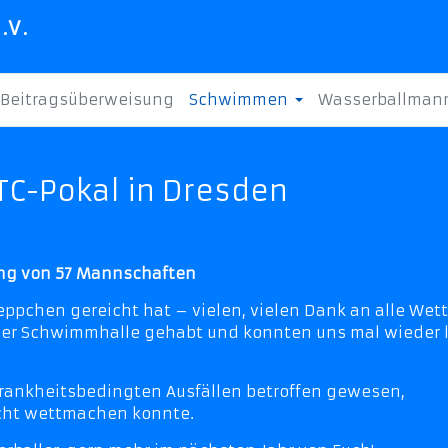
.V.
Beitragsüberweisung
Schwimmen
Wasserballman
WTC-Pokal in Dresden
ung von 57 Mannschaften
reppchen gereicht hat – vielen, vielen Dank an alle We
er Schwimmhalle gehabt und konnten uns mal wieder 
 krankheitsbedingten Ausfällen betroffen gewesen,
icht wettmachen konnte.