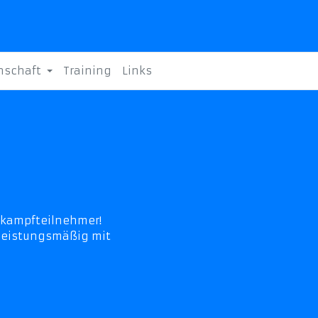
nschaft
Training
Links
ttkampfteilnehmer!
leistungsmäßig mit