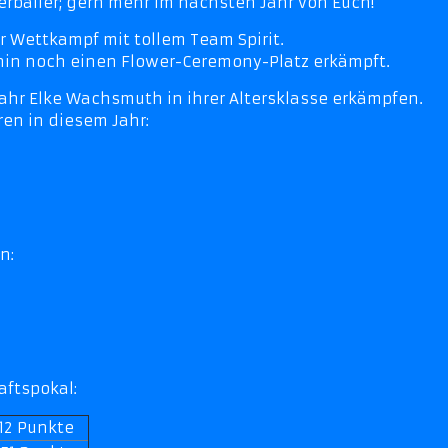
erballer; gern mehr im nächsten Jahr von Euch!
 Wettkampf mit tollem Team Spirit.
in noch einen Flower-Ceremony-Platz erkämpft.
ahr Elke Wachsmuth in ihrer Altersklasse erkämpfen.
en in diesem Jahr:
n:
ftspokal:
12 Punkte